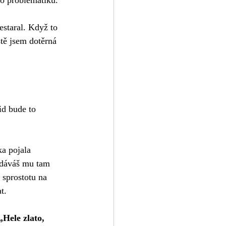
to problematiku. 
staral. Když to 
stě jsem dotěrná 
d bude to 
ka pojala 
A dáváš mu tam 
 sprostotu na 
t. 
Hele zlato, 