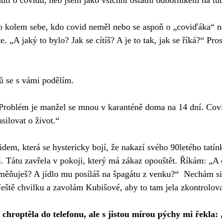
utí o covidu, neb jsem jako všichni ostatní odborníkem na tu
kolem sebe, kdo covid neměl nebo se aspoň o „coviďáka“ ne
e. „A jaký to bylo? Jak se cítíš? A je to tak, jak se říká?“ Pro
ů se s vámi podělím.
Problém je manžel se mnou v karanténě doma na 14 dní. Covi
silovat o život.“
dem, která se hystericky bojí, že nakazí svého 90letého tatín
ji. Tátu zavřela v pokoji, který má zákaz opouštět. Říkám: „
měňuješ? A jídlo mu posíláš na špagátu z venku?“  Nechám si
Ještě chvilku a zavolám Kubišové, aby to tam jela zkontrolova
roptěla do telefonu, ale s jistou mírou pýchy mi řekla: „