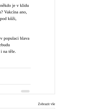
 někdo je v klidu 
u? Vakcína ano, 
pod kůži, 
 v populaci hlava 
nebudu 
 na těle. 
Zobrazit vše