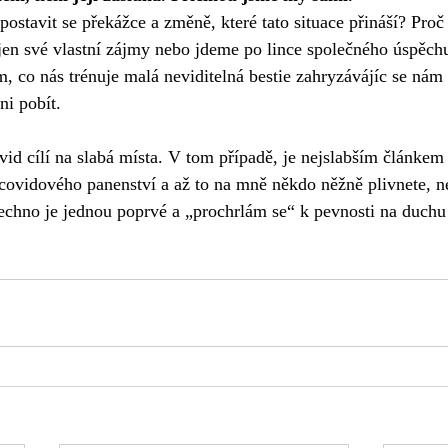
postavit se překážce a změně, které tato situace přináší? Proč
jen své vlastní zájmy nebo jdeme po lince společného úspěch
, co nás trénuje malá neviditelná bestie zahryzávájíc se nám 
ni pobít. 
vid cílí na slabá místa. V tom případě, je nejslabším článkem
 covidového panenství a až to na mně někdo něžně plivnete, 
echno je jednou poprvé a „prochrlám se“ k pevnosti na duchu i