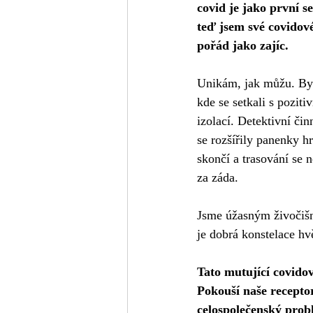
covid je jako první se
teď jsem své covidové
pořád jako zajíc.
Unikám, jak můžu. Byla
kde se setkali s pozit
izolací. Detektivní či
se rozšířily panenky h
skončí a trasování se 
za záda.
Jsme úžasným živočišn
je dobrá konstelace hv
Tato mutující covidov
Pokouší naše receptor
celospolečenský probl