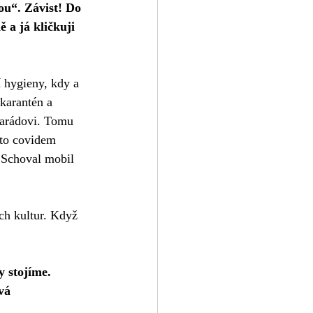
bou“. Závist! Do 
 a já kličkuji 
 hygieny, kdy a 
karantén a 
amarádovi. Tomu 
 to covidem 
. Schoval mobil 
ch kultur. Když 
y stojíme. 
vá 