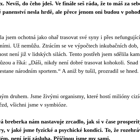
x. Nevíš, do čeho jdeš. Ve finále seš ráda, že to máš za se
 panenství nesla hrdě, ale přece jenom oni budou v pohodě
 jsem ochotná jako ohař trasovat své syny i přes nefungující
ivními. Už nemůžu. Ztrácím se ve výpočtech inkubačních dob, 
nnost není již v lidských silách. Tento postřeh jsem sdělila k
růzou a říká: „Dáši, nikdy není dobré trasovat kohokoli. Snad
nestane národním sportem.“ A aniž by tušil, prozradil se hned
ým druhem. Jsme živými organismy, které hostí milióny cizí
ězd, všichni jsme v symbióze. 
á breberka nám nastavuje zrcadlo, jak si v čase prosperit
y, v jaké jsme fyzické a psychické kondici. To, že rozehrá
ém, není její zásluha. Příčinou jsme my sami. 