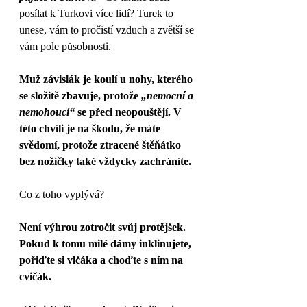
posílat k Turkovi více lidí? Turek to 
unese, vám to pročistí vzduch a zvětší se 
vám pole působnosti. 
Muž závislák je koulí u nohy, kterého 
se složitě zbavuje, protože 
„nemocní a 
nemohoucí“
 se přeci neopouštějí. V 
této chvíli je na škodu, že máte 
svědomí, protože ztracené štěňátko 
bez nožičky také vždycky zachráníte.
Co z toho vyplývá? 
Není výhrou zotročit svůj protějšek. 
Pokud k tomu milé dámy inklinujete, 
pořiďte si vlčáka a choďte s ním na 
cvičák.