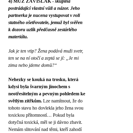
4) MUŽ ZÁVISLÁK - 
skupina 
postrádající vlastní vůli a názor. Jeho 
partnerka je nucena vystupovat v roli 
statného ošetřovatele, jemuž byl svěřen 
k dozoru uzlík předčasně zestárlého 
materiálu.
Jak je ten vtip? Žena podává muži svetr, 
ten se na ní otočí a zeptá se jí: „Je mi 
zima nebo jdeme domů?“
Nehezky se kouká na trosku, která 
kdysi byla švarným jinochem s 
neotřesitelným a pevným pohledem ke 
světlým zítřkům.
 Lze namítnout, že do 
tohoto stavu ho dovlekla jeho žena svou 
toxickou přítomností… Pokud byla 
dotyčná toxická, měl se ji dávno zbavit. 
Nemám slitování nad těmi, kteří zahodí 