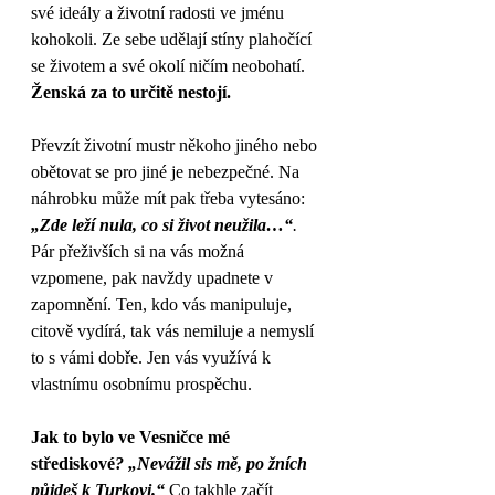
své ideály a životní radosti ve jménu 
kohokoli. Ze sebe udělají stíny plahočící 
se životem a své okolí ničím neobohatí. 
Ženská za to určitě nestojí.
Převzít životní mustr někoho jiného nebo 
obětovat se pro jiné je nebezpečné. Na 
náhrobku může mít pak třeba vytesáno: 
„Zde leží nula, co si život neužila…“
.
Pár přeživších si na vás možná 
vzpomene, pak navždy upadnete v 
zapomnění. Ten, kdo vás manipuluje, 
citově vydírá, tak vás nemiluje a nemyslí 
to s vámi dobře. Jen vás využívá k 
vlastnímu osobnímu prospěchu. 
Jak to bylo ve Vesničce mé 
střediskové
? „Nevážil sis mě, po žních 
půjdeš k Turkovi.“
 Co takhle začít 