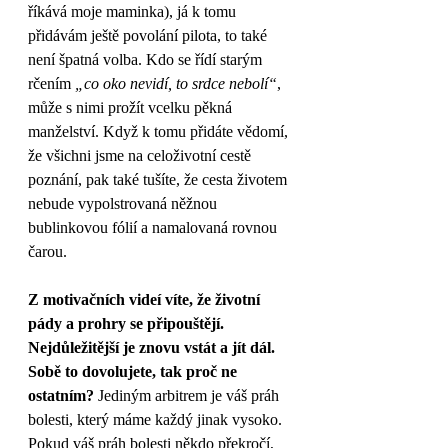
říkává moje maminka), já k tomu 
přidávám ještě povolání pilota, to také 
není špatná volba. Kdo se řídí starým 
rčením 
„co oko nevidí, to srdce nebolí“
, 
může s nimi prožít vcelku pěkná 
manželství. Když k tomu přidáte vědomí, 
že všichni jsme na celoživotní cestě 
poznání, pak také tušíte, že cesta životem 
nebude vypolstrovaná něžnou 
bublinkovou fólií a namalovaná rovnou 
čarou. 
Z motivačních videí víte, že životní 
pády a prohry se připouštějí. 
Nejdůležitější je znovu vstát a jít dál. 
Sobě to dovolujete, tak proč ne 
ostatním?
 Jediným arbitrem je váš práh 
bolesti, který máme každý jinak vysoko. 
Pokud váš práh bolesti někdo překročí, 