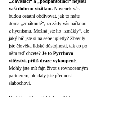
„Závisláci“ a „podpantofláci“ nejsou 
vaší dobrou vizitkou.
 Navenek vás 
budou ostatní obdivovat, jak to máte 
doma „zmáknuté“, za zády vás nařknou 
z hyenismu. Možná jste ho „zmákly“, ale 
jaký bič jste si na sebe upletly? Zbavily 
jste člověka lidské důstojnosti, tak co po 
něm teď chcete? 
Je to Pyrrhovo 
vítězství, příliš draze vykoupené
. 
Mohly jste mít fajn život s rovnocenným 
partnerem, ale daly jste přednost 
slabochovi. 
V sérii problematických mužů jsem 
vypíchla, to nejhorší možné zrno. Píšete 
mi další příklady mužů vhodné k 
zařazení do dalších skupin. Už se mi 
nechce.
 Přece se nebudeme zabývat 
dalšími ztroskotanci, když máme svět 