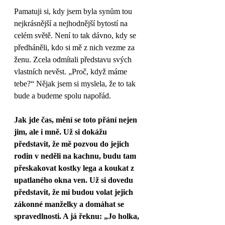
Pamatuji si, kdy jsem byla synům tou 
nejkrásnější a nejhodnější bytostí na 
celém světě. Není to tak dávno, kdy se 
předháněli, kdo si mě z nich vezme za 
ženu. Zcela odmítali představu svých 
vlastních nevěst. „Proč, když máme 
tebe?“ Nějak jsem si myslela, že to tak 
bude a budeme spolu napořád. 
Jak jde čas, mění se toto přání nejen 
jim, ale i mně. Už si dokážu 
představit, že mě pozvou do jejich 
rodin v neděli na kachnu, budu tam 
přeskakovat kostky lega a koukat z 
upatlaného okna ven. Už si dovedu 
představit, že mi budou volat jejich 
zákonné manželky a domáhat se 
spravedlnosti. A já řeknu: „Jo holka, 