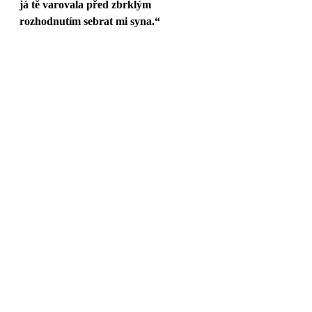
já tě varovala před zbrklým 
rozhodnutím sebrat mi syna.“ 
Přebírám tedy citát Karla Schlegela, 
kterému jsem dlouho nerozuměla: 
„Nejlepší způsob, jak ztratit dítě, je 
držet ho stále u sebe“.
Vaše Dagmar
Nejnovější příspěvky
Zobrazit vše