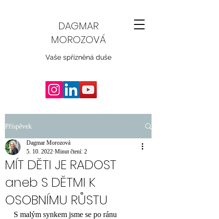
DAGMAR
MOROZOVÁ
Vaše spřízněná duše
Příspěvek
Dagmar Morozová
5. 10. 2022
Minut čtení: 2
MÍT DĚTI JE RADOST
aneb S DĚTMI K
OSOBNÍMU RŮSTU
S malým synkem jsme se po ránu 