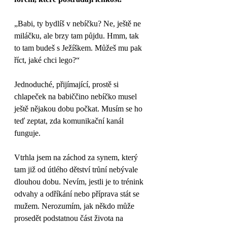
„Babi, ty bydlíš v nebíčku? Ne, ještě ne 
miláčku, ale brzy tam půjdu. Hmm, tak 
to tam budeš s Ježíškem. Můžeš mu pak 
říct, jaké chci lego?“
Jednoduché, přijímající, prostě si 
chlapeček na babiččino nebíčko musel 
ještě nějakou dobu počkat. Musím se ho 
teď zeptat, zda komunikační kanál 
funguje. 
Vtrhla jsem na záchod za synem, který 
tam již od útlého dětství trůní nebývale 
dlouhou dobu. Nevím, jestli je to trénink 
odvahy a odříkání nebo příprava stát se 
mužem. Nerozumím, jak někdo může 
prosedět podstatnou část života na 