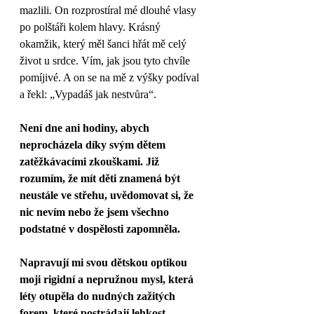
mazlili. On rozprostíral mé dlouhé vlasy 
po polštáři kolem hlavy. Krásný 
okamžik, který měl šanci hřát mě celý 
život u srdce. Vím, jak jsou tyto chvíle 
pomíjivé. A on se na mě z výšky podíval 
a řekl: „Vypadáš jak nestvůra“. 
Není dne ani hodiny, abych 
neprocházela díky svým dětem 
zatěžkávacími zkouškami. Již 
rozumím, že mít děti znamená být 
neustále ve střehu, uvědomovat si, že 
nic nevím nebo že jsem všechno 
podstatné v dospělosti zapomněla. 
Napravují mi svou dětskou optikou 
moji rigidní a nepružnou mysl, která 
léty otupěla do nudných zažitých 
forem, které postrádají lehkost. 