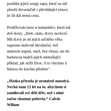
pouštím jejich songy rapu, které na mě 
působí devastačně s převládající emocí, 
že žít dál nemá cenu. 
Postěžovala jsem si kamarádce, která má 
dvě dcery. „Hele, zlato, dcery nechceš. 
Mít dcery je od jejich určitého věku 
naprosto duševně likvidační. Seš 
nejenom trapná, stará, bez vkusu, ale do 
budoucna budeš jejich odstrašující 
příklad, jak nežít život. A to všechno ti 
řeknou do ksichtu předem“.
„Matka příroda je nesmírně moudrá. 
Nechá nám 12 let na to, abychom si 
zamilovali své děti dřív, než s nimi 
začne cloumat puberta.“ Calvin 
Wiliam