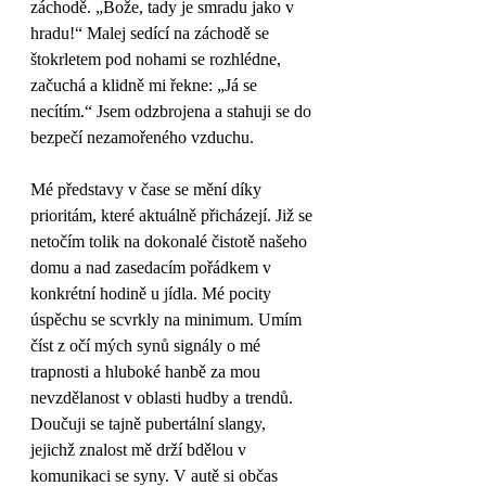
záchodě. „Bože, tady je smradu jako v 
hradu!“ Malej sedící na záchodě se 
štokrletem pod nohami se rozhlédne, 
začuchá a klidně mi řekne: „Já se 
necítím.“ Jsem odzbrojena a stahuji se do 
bezpečí nezamořeného vzduchu. 
Mé představy v čase se mění díky 
prioritám, které aktuálně přicházejí. Již se 
netočím tolik na dokonalé čistotě našeho 
domu a nad zasedacím pořádkem v 
konkrétní hodině u jídla. Mé pocity 
úspěchu se scvrkly na minimum. Umím 
číst z očí mých synů signály o mé 
trapnosti a hluboké hanbě za mou 
nevzdělanost v oblasti hudby a trendů. 
Doučuji se tajně pubertální slangy, 
jejichž znalost mě drží bdělou v 
komunikaci se syny. V autě si občas 