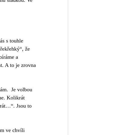
nu sladkou. Ve 
ás s touhle 
řekřehký“, že 
bíráme a 
. A to je zrovna 
ám.  Je volbou 
e. Kolikrát 
rát…“. Jsou to 
m ve chvíli 