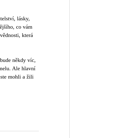
lství, lásky, 
nějšího, co vám 
vědnosti, která 
 bude někdy víc, 
melu. Ale hlavní 
te mohli a žili 