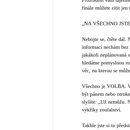
Prozradím vám tajemst
finále můžete cítit jen 
„NA VŠECHNO JSTE
Nebojte se, čtěte dál.
informací nechám bez 
jakákoli neplánovaná s
hledáme pomyslnou rov
věc, na kterou se může
Všechno je VOLBA. V k
být pánem nebo otroke
slyšíte: „Už nemůžu. 
výkřiky zoufalství.
Takhle jste si to před