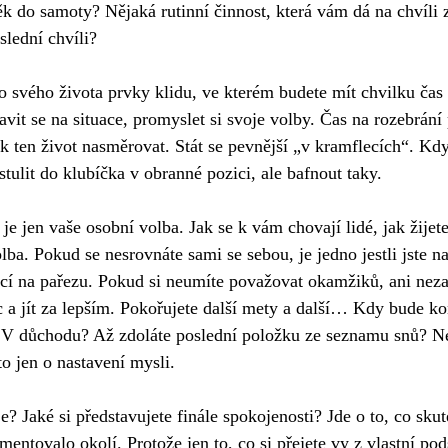
k do samoty? Nějaká rutinní činnost, která vám dá na chvíli
slední chvíli?
do svého života prvky klidu, ve kterém budete mít chvilku čas
avit se na situace, promyslet si svoje volby. Čas na rozebrání 
ak ten život nasměrovat. Stát se pevnější „v kramflecích“. Kd
stulit do klubíčka v obranné pozici, ale bafnout taky. 
, je jen vaše osobní volba. Jak se k vám chovají lidé, jak žijet
olba. Pokud se nesrovnáte sami se sebou, je jedno jestli jste n
ící na pařezu. Pokud si neumíte považovat okamžiků, ani nezar
c a jít za lepším. Pokořujete další mety a další… Kdy bude k
í? V důchodu? Až zdoláte poslední položku ze seznamu snů? N
to jen o nastavení mysli.
? Jaké si představujete finále spokojenosti? Jde o to, co skut
entovalo okolí. Protože jen to, co si přejete vy z vlastní pods