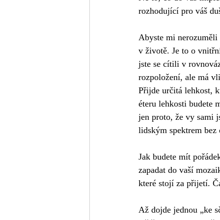
rozhodující pro váš du
Abyste mi nerozuměli š
v životě. Je to o vnitř
jste se cítili v rovno
rozpoložení, ale má vl
Přijde určitá lehkost, 
éteru lehkosti budete m
jen proto, že vy sami 
lidským spektrem bez e
Jak budete mít pořádek
zapadat do vaší mozaik
které stojí za přijetí. Č
Až dojde jednou „ke sč