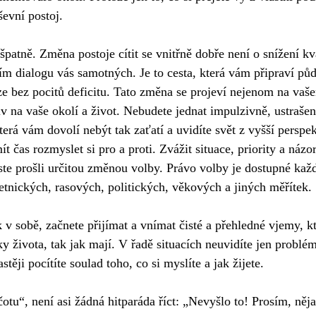
ševní postoj. 
patně. Změna postoje cítit se vnitřně dobře není o snížení kv
ním dialogu vás samotných. Je to cesta, která vám připraví půd
váze bez pocitů deficitu. Tato změna se projeví nejenom na vaš
iv na vaše okolí a život. Nebudete jednat impulzivně, ustraše
která vám dovolí nebýt tak zaťatí a uvidíte svět z vyšší perspe
ít čas rozmyslet si pro a proti. Zvážit situace, priority a náz
jste prošli určitou změnou volby. Právo volby je dostupné kaž
tnických, rasových, politických, věkových a jiných měřítek. 
 v sobě, začnete přijímat a vnímat čisté a přehledné vjemy, k
y života, tak jak mají. V řadě situacích neuvidíte jen problém
astěji pocítíte soulad toho, co si myslíte a jak žijete.  
otu“, není asi žádná hitparáda říct: „Nevyšlo to! Prosím, něja