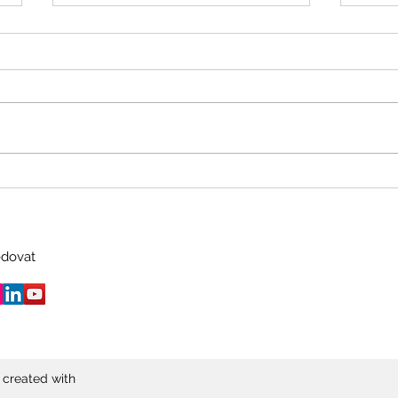
WHY
JSI INTELEKTUÁL NEBO
INTELIGENT?
edovat
created with