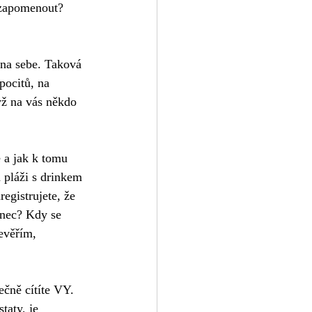
 zapomenout? 
 na sebe. Taková 
pocitů, na 
yž na vás někdo 
e a jak k tomu 
a pláži s drinkem 
egistrujete, že 
onec? Kdy se 
evěřím, 
ečně cítíte VY. 
taty, je 