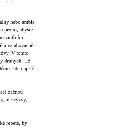
ality nebo ambic 
u pro to, abyste 
em vnitřním 
ně a vztahovačně. 
ktivy. V tomto 
ory druhých. Už 
dému. Jde napříč 
teré začnou 
y, ale výzvy, 
ké repete, by 