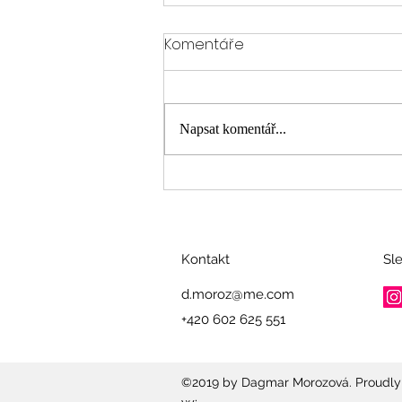
Komentáře
Napsat komentář...
INTELEKTUÁL JE JEN
NAFOUKANÝ INTELIGENT
Kontakt
Sl
d.moroz@me.com
+420 602 625 551
©2019 by Dagmar Morozová. Proudly 