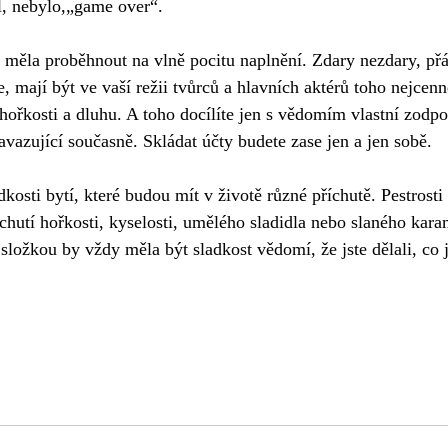
l, nebylo,„game over“.
 měla proběhnout na vlně pocitu naplnění. Zdary nezdary, přáte
e, mají být ve vaší režii tvůrců a hlavních aktérů toho nejcen
hořkosti a dluhu. A toho docílíte jen s vědomím vlastní zodpo
zavazující současně. Skládat účty budete zase jen a jen sobě. 
kosti bytí, které budou mít v životě různé příchutě. Pestrosti
hutí hořkosti, kyselosti, umělého sladidla nebo slaného kara
ložkou by vždy měla být sladkost vědomí, že jste dělali, co js