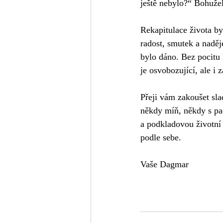
ještě nebylo?“ Bohuže
Rekapitulace života by
radost, smutek a naděj
bylo dáno. Bez pocitu 
je osvobozující, ale i 
Přeji vám zakoušet slad
někdy míň, někdy s pac
a podkladovou životní s
podle sebe.
Vaše Dagmar     