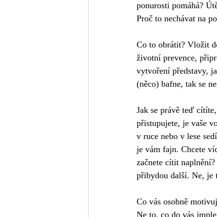
ponurosti pomáhá? Útě
Proč to nechávat na po
Co to obrátit? Vložit 
životní prevence, připr
vytvoření představy, j
(něco) bafne, tak se ne
Jak se právě teď cítíte
přistupujete, je vaše v
v ruce nebo v lese sed
je vám fajn. Chcete ví
začnete cítit naplněn
přibydou další. Ne, je 
Co vás osobně motivuje
Ne to, co do vás implem