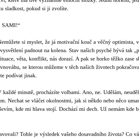
ví, které má dvě významné emoční složky. Jednu hořkou, jed
tu sladkost, pokud si ji zvolíte.
 SAMI!“
 Nemůžete si myslet, že já motivační kouč a věčný optimista, v
vysvětlení padnout na kolena. Stav našich psyché bývá tak „p
ituace, věta, konflikt, nás dorazí. A pak se horko těžko zase s
nováhu, se kterou můžeme v těch našich životech pokračovat
te podívat jinak.
aždé minutě, procházíte volbami. Ano, ne. Udělám, neuděl
m. Nechat se vláčet okolnostmi, jak si někdo nebo něco uman
Nevím, kde mi hlava stojí. Dochází mi dech. Už nemám kde b
stavovali? Tohle je výsledek vašeho dosavadního života? Co vá