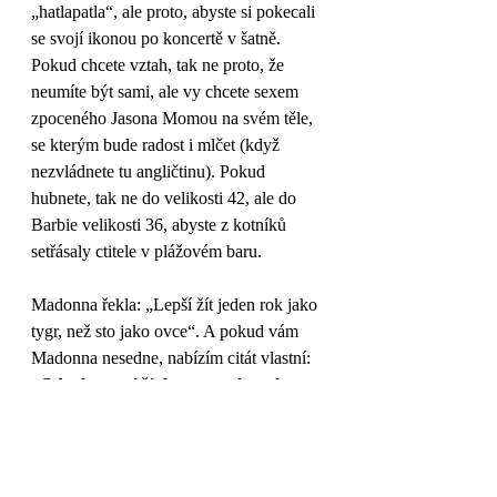
„hatlapatla“, ale proto, abyste si pokecali 
se svojí ikonou po koncertě v šatně. 
Pokud chcete vztah, tak ne proto, že 
neumíte být sami, ale vy chcete sexem 
zpoceného Jasona Momou na svém těle, 
se kterým bude radost i mlčet (když 
nezvládnete tu angličtinu). Pokud 
hubnete, tak ne do velikosti 42, ale do 
Barbie velikosti 36, abyste z kotníků 
setřásaly ctitele v plážovém baru. 
Madonna řekla: „Lepší žít jeden rok jako 
tygr, než sto jako ovce“. A pokud vám 
Madonna nesedne, nabízím citát vlastní: 
„Odvaha není žít beze strachu, ale 
kráčet se sevřenými půlkami světu 
navzdory“.
Vaše Dagmar  