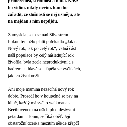
přiměřenost, střídmost a nuda. Když 
ho vidím, nikdy nevím, kam ho 
zařadit, ze slušnosti se něj usměju, ale 
na mejdan s ním nepůjdu.  
Zamyslela jsem se nad Silvestrem. 
Pokud by mělo platit pořekadlo „Jak na 
Nový rok, tak po celý rok“, valná část 
naší populace by celý následující rok 
živořila, byla zcela neproduktivní a s 
hadrem na hlavě se utápěla ve výčitkách, 
jak ten život nežít.
Ani moje mamina nezačíná nový rok 
dobře. Prosedí ho v koupelně se psy na 
klíně, každý má svého walkmana s 
Beethovenem na uších před děsivými 
petardami. Tomu, se říká oběť. Její 
obstarožní dcerka mezitím někde křepčí 