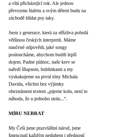
a vítá přicházející rok. Ale jednou 
převezmu štafetu a svým dětem budu na 
záchodě hlídat psy taky. 
Jsem z generace, která za střízliva pohrdá 
většinou českých interpretů. Máme 
naučené odpovědi, jaké songy 
posloucháme, abychom budili lepší 
dojem. Padne půlnoc, naše krev se 
naředí šňapsem, bublinkami a my 
vyskakujeme na první tóny Michala 
Davida, všichni bez výjimky 
obeznámeni textem „pijeme kolu, není to 
náhoda, že u jednoho stolu...“.
MÍRU NEBRAT
My Češi jsme prazvláštní národ, jsme 
šmrncnutí každým neduhem i předností 