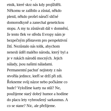
etnik, které skrz nás kdy projížděli. 
Někomu se zalíbilo a zůstal, někdo 
plenil, někdo prošel náručí sličné 
domorodkyně a zanechal genetickou 
stopu. A my tu zůstávali dál v domnění, 
že tento flek ve středu Evropy nám je 
bezpečným přístavem pro perspektivní 
žití. Nezůstalo nás tolik, abychom 
nenesli úděl malého národa, který byl a 
je v rukách národů mocných. Jejich 
nálady, jsou našimi náladami. 
Permanentní pachuť nejistoty z nás 
stvořila jedince, kteří se drží při zdi. 
Řekneme svůj názor nebo počkáme co 
bude? Vyložíme karty na stůl? Ne, 
použijeme starý dobrý humor a hodíme 
do placu lety vybroušený sarkasmus. A 
co se stane? Nic, ale přežijeme. 