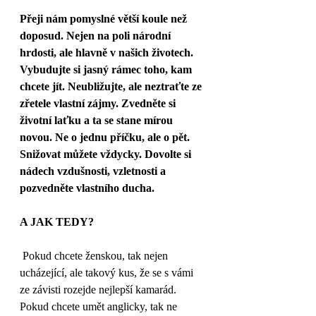
Přeji nám pomyslné větší koule než 
doposud. Nejen na poli národní 
hrdosti, ale hlavně v našich životech. 
Vybudujte si jasný rámec toho, kam 
chcete jít. Neubližujte, ale neztraťte ze 
zřetele vlastní zájmy. Zvedněte si 
životní laťku a ta se stane mírou 
novou. Ne o jednu příčku, ale o pět. 
Snižovat můžete vždycky. Dovolte si 
nádech vzdušnosti, vzletnosti a 
pozvedněte vlastního ducha.
A JAK TEDY?
 Pokud chcete ženskou, tak nejen 
ucházející, ale takový kus, že se s vámi 
ze závisti rozejde nejlepší kamarád. 
Pokud chcete umět anglicky, tak ne 