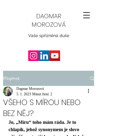
DAGMAR
MOROZOVÁ
Vaše spřízněná duše
Příspěvek
Dagmar Morozová
5. 1. 2023
Minut čtení: 2
VŠEHO S MÍROU NEBO
BEZ NĚJ?
Jo, „Míru“ toho mám ráda. Je to 
chlapík, jehož synonymem je slovo 