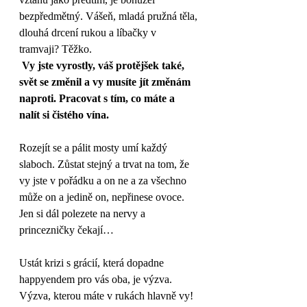
bezpředmětný. Vášeň, mladá pružná těla, 
dlouhá drcení rukou a líbačky v 
tramvaji? Těžko.
 Vy jste vyrostly, váš protějšek také, 
svět se změnil a vy musíte jít změnám 
naproti. Pracovat s tím, co máte a 
nalít si čistého vína.
Rozejít se a pálit mosty umí každý 
slaboch. Zůstat stejný a trvat na tom, že 
vy jste v pořádku a on ne a za všechno 
může on a jedině on, nepřinese ovoce. 
Jen si dál polezete na nervy a 
princezničky čekají…  
Ustát krizi s grácií, která dopadne 
happyendem pro vás oba, je výzva. 
Výzva, kterou máte v rukách hlavně vy!