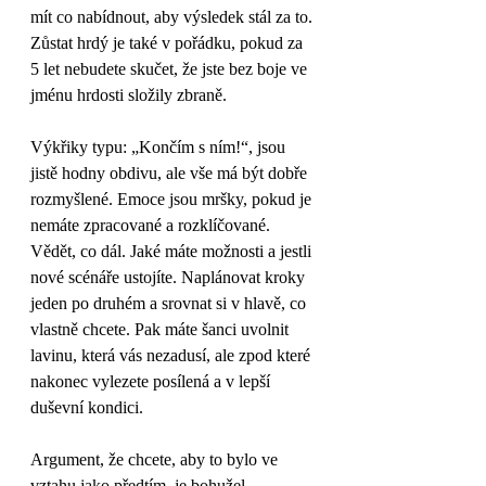
mít co nabídnout, aby výsledek stál za to. 
Zůstat hrdý je také v pořádku, pokud za 
5 let nebudete skučet, že jste bez boje ve 
jménu hrdosti složily zbraně. 
Výkřiky typu: „Končím s ním!“, jsou 
jistě hodny obdivu, ale vše má být dobře 
rozmyšlené. Emoce jsou mršky, pokud je 
nemáte zpracované a rozklíčované. 
Vědět, co dál. Jaké máte možnosti a jestli 
nové scénáře ustojíte. Naplánovat kroky 
jeden po druhém a srovnat si v hlavě, co 
vlastně chcete. Pak máte šanci uvolnit 
lavinu, která vás nezadusí, ale zpod které 
nakonec vylezete posílená a v lepší 
duševní kondici.
Argument, že chcete, aby to bylo ve 
vztahu jako předtím, je bohužel 