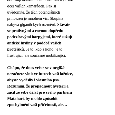
dcer vašich kamarádek. Pak si 
uvědomíte, že těch potenciálních 
princezen je mnohem víc. Skupina 
nabývá gigantických rozměrů.
 Stáváte 
se protivnými a rovnou dopředu 
podezíravými harpyjemi, které sužují 
antické hrdiny v podobě vašich 
protějšků.
 Je to, kdo s koho, je to 
frustrující, ale současně mobilizující. 
Chápu, že dnes večer se v negližé 
nezačnete vlnit ve futrech vaší ložnice, 
abyste vyděsily i vlastního psa. 
Rozumím, že propadnout hysterii a 
začít ze sebe dělat pro svého partnera 
Matahari, by mohlo způsobit 
zpochybnění vaší příčetnosti, ale…