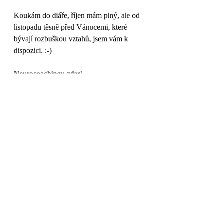
Koukám do diáře, říjen mám plný, ale od 
listopadu těsně před Vánocemi, které 
bývají rozbuškou vztahů, jsem vám k 
dispozici. :-)
Neurocoachingu zdar!
Vaše Dagmar
Nejnovější příspěvky
Zobrazit vše