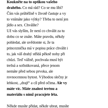
Koukněte na to optikou vašeho 
drahého. 
Co má rád? Co se mu líbí? 
Čím vás průběžně v životě častuje a vy 
to vnímáte jako výtky? Třeba to není jen 
jídlo a sex. Chválíte? 
Už vás slyším, že není co chválit za tu 
dobu co se znáte. Máte pravdu, někdy 
pohledat, ale uvědomte si, že ta 
princeznička má v popisu práce chválit i 
to, jak váš drahý střídá pěkně nohy při 
chůzi. Teď vážně, pochvala musí být 
trefná a sofistikovaná, přece jenom 
nemáte před sebou prvoka, ale 
rovnocennou bytost. Výhodou slečny je 
lehkost, „drajf“ a cíl před očima.
 Ale vy 
máte víc. Máte znalost terénu a 
materiálu s nímž pracujete léta. 
Někde musíte přidat, někde ubrat, musíte 