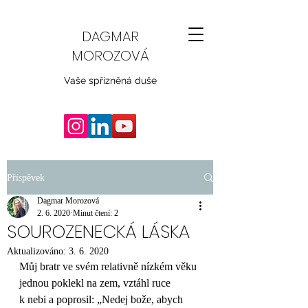
DAGMAR
MOROZOVÁ
Vaše spřízněná duše
Příspěvek
Dagmar Morozová
2. 6. 2020
Minut čtení: 2
SOUROZENECKÁ LÁSKA
Aktualizováno:
3. 6. 2020
Můj bratr ve svém relativně nízkém věku 
jednou poklekl na zem, vztáhl ruce 
k nebi a poprosil: „Nedej bože, abych 