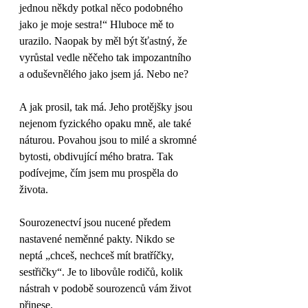
jednou někdy potkal něco podobného 
jako je moje sestra!“ Hluboce mě to 
urazilo. Naopak by měl být šťastný, že 
vyrůstal vedle něčeho tak impozantního 
a oduševnělého jako jsem já. Nebo ne?
A jak prosil, tak má. Jeho protějšky jsou 
nejenom fyzického opaku mně, ale také 
náturou. Povahou jsou to milé a skromné 
bytosti, obdivující mého bratra. Tak 
podívejme, čím jsem mu prospěla do 
života.
Sourozenectví jsou nucené předem 
nastavené neměnné pakty. Nikdo se 
neptá „chceš, nechceš mít bratříčky, 
sestřičky“. Je to libovůle rodičů, kolik 
nástrah v podobě sourozenců vám život 
přinese. 