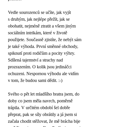
Vedle sourozenců se učíte, jak vyjít 
s druhým, jak nejlépe přežít, jak se 
obohatit, nejméně ztratit a všem jiným 
sociálním intrikám, které v životě 
použijete. Současně zjistíte, že nebýt sám 
je také výhoda. První směnné obchody, 
spiknutí proti rodičům a pocity výhry. 
Sdílená tajemství a strachy nad 
prozrazením. O kolik jsou jedináčci 
ochuzeni. Nespornou výhodu ale vidím 
v tom, že budou sami dědit. :-)
Svého o pět let mladšího bratra jsem, do 
doby co jsem měla navrch, poměrně 
trápila. V určitém období šel dobře 
přeprat, pak se síly obrátily a já jsem si 
začala chodit stěžovat, že mě brácha bije 