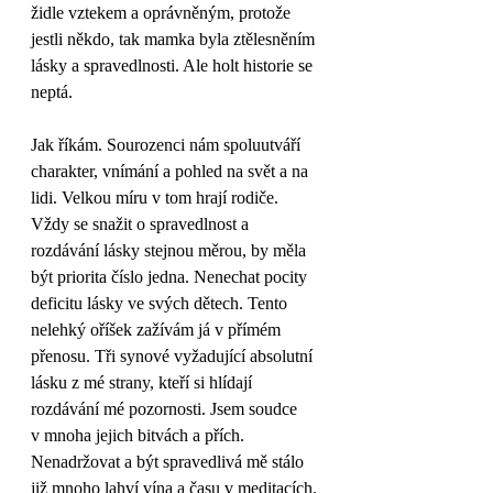
židle vztekem a oprávněným, protože 
jestli někdo, tak mamka byla ztělesněním 
lásky a spravedlnosti. Ale holt historie se 
neptá. 
Jak říkám. Sourozenci nám spoluutváří 
charakter, vnímání a pohled na svět a na 
lidi. Velkou míru v tom hrají rodiče. 
Vždy se snažit o spravedlnost a 
rozdávání lásky stejnou měrou, by měla 
být priorita číslo jedna. Nenechat pocity 
deficitu lásky ve svých dětech. Tento 
nelehký oříšek zažívám já v přímém 
přenosu. Tři synové vyžadující absolutní 
lásku z mé strany, kteří si hlídají 
rozdávání mé pozornosti. Jsem soudce 
v mnoha jejich bitvách a přích. 
Nenadržovat a být spravedlivá mě stálo 
již mnoho lahví vína a času v meditacích. 