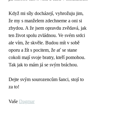
Když mi síly docházejí, vyhrožuju jim, 
že my s manželem zdechneme a oni si 
zbydou. A že jsem opravdu zvědavá, jak 
ten život spolu zvládnou. Ve svém srdci 
ale vím, že skvěle. Budou mít v sobě 
oporu a žít s pocitem, že ať se stane 
cokoli mají svoje bratry, kteří pomohou. 
Tak jak to mám já se svým bráchou. 
Dejte svým sourozencům šanci, stojí to 
za to!
Vaše 
Dagmar