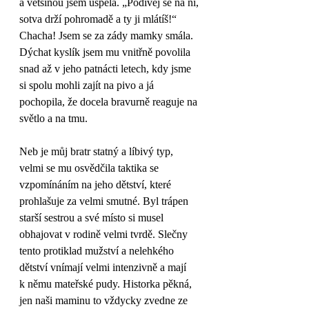
a většinou jsem uspěla. „Podívej se na ni, 
sotva drží pohromadě a ty ji mlátíš!“ 
Chacha! Jsem se za zády mamky smála. 
Dýchat kyslík jsem mu vnitřně povolila 
snad až v jeho patnácti letech, kdy jsme 
si spolu mohli zajít na pivo a já 
pochopila, že docela bravurně reaguje na 
světlo a na tmu.
Neb je můj bratr statný a líbivý typ, 
velmi se mu osvědčila taktika se 
vzpomínáním na jeho dětství, které 
prohlašuje za velmi smutné. Byl trápen 
starší sestrou a své místo si musel 
obhajovat v rodině velmi tvrdě. Slečny 
tento protiklad mužství a nelehkého 
dětství vnímají velmi intenzivně a mají 
k němu mateřské pudy. Historka pěkná, 
jen naši maminu to vždycky zvedne ze 