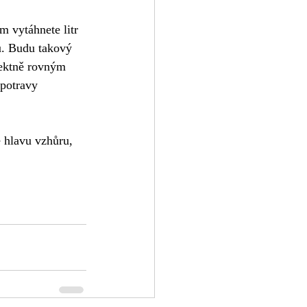
m vytáhnete litr 
nu. Budu takový 
fektně rovným 
potravy 
 hlavu vzhůru, 