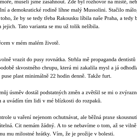
 moře, museli jsme zasáhnout. Zde byl rozhovor na místě, neb
ální a demokratické rodině líhne malý Mussolini. Stačilo málo,
toho, že by se tedy třeba Rakousku líbila naše Praha, a tedy b
jejich. Tato varianta se mu už tolik nelíbila. 
ěcem v mém malém životě. 
volně vrazit do pusy rovnátka. Strhla mě propaganda dentist
odobě skvostného chrupu, která mi zakalila mysl a já odhodla
 puse plast minimálně 22 hodin denně. Takže furt. 
můj úsměv dostál podstatných změn a zvětšil se mi o zvýrazn
 a uvádím tím lidi v mé blízkosti do rozpaků.
šitelná. Cit nemám žádný. A to se nebavíme o tom, až se viln
u mu milostné hrátky. Vím, že je prožije v bolesti.