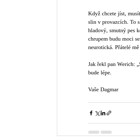
Když chcete jíst, musít
slin v provazcích. To s
hladový, smutný pes ko
chrupem budu moci sež
neurotická. Přátelé mě 
Jak řekl pan Werich: „
bude lépe.
Vaše Dagmar 