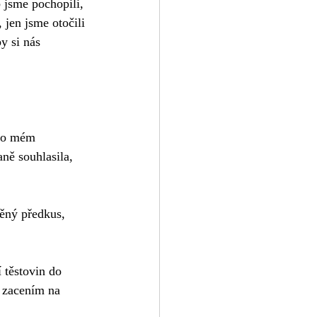
 jsme pochopili, 
 jen jsme otočili 
y si nás 
ů o mém 
ně souhlasila, 
ěný předkus, 
ě zacením na 