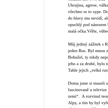
Ukrajina, agrese, válk
všechno se to sype. D
do hlavy mu nevidí, ale
opuchlý pod nánosem b
malá očka.Věřte, vůbe
Můj jediný zážitek s R
jeden Rus. Byl mnou zc
Bohužel, ty nikdy nepoc
jeho a za druhé, bylo
Tahle jejich „velká ru
Doma jsme si museli o
fascinovaně u televize 
zemi“.  A rozvinul teo
Alpy, a tím by byl vyř