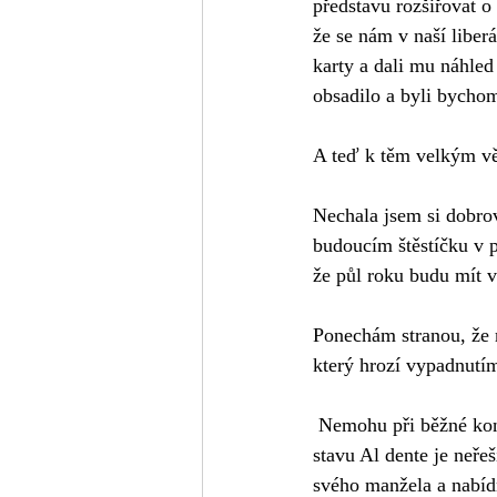
představu rozšiřovat o
že se nám v naší liber
karty a dali mu náhled 
obsadilo a byli bychom 
A teď k těm velkým v
Nechala jsem si dobro
budoucím štěstíčku v p
že půl roku budu mít v
Ponechám stranou, že 
který hrozí vypadnutím
 Nemohu při běžné kontrole u vaření nejenom ochutnávat, ale běžná praxe skousnutí těstovin do 
stavu Al dente je neře
svého manžela a nabídn