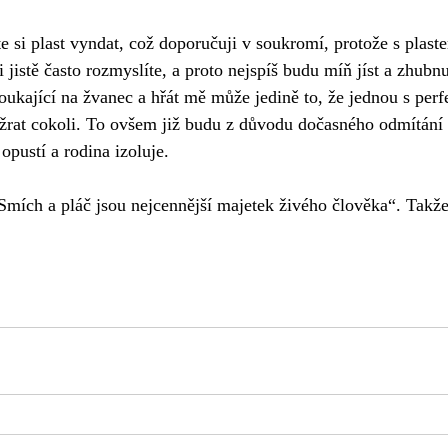
e si plast vyndat, což doporučuji v soukromí, protože s plaste
i jistě často rozmyslíte, a proto nejspíš budu míň jíst a zhub
ukající na žvanec a hřát mě může jedině to, že jednou s per
rat cokoli. To ovšem již budu z důvodu dočasného odmítání 
opustí a rodina izoluje. 
Smích a pláč jsou nejcennější majetek živého člověka“. Takže