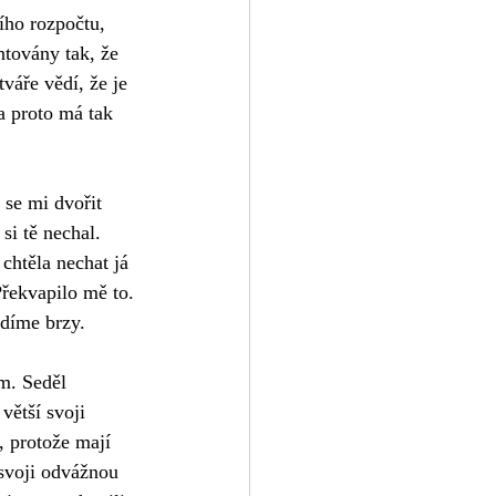
ího rozpočtu, 
továny tak, že 
tváře vědí, že je 
 proto má tak 
 se mi dvořit 
si tě nechal. 
chtěla nechat já 
řekvapilo mě to. 
idíme brzy. 
m. Seděl 
větší svoji 
, protože mají 
 svoji odvážnou 