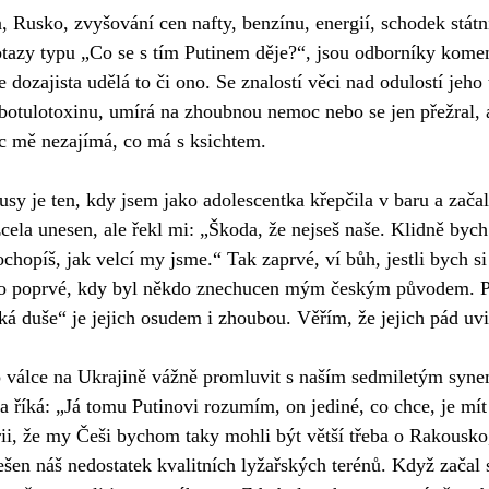
a, Rusko, zvyšování cen nafty, benzínu, energií, schodek státn
otazy typu „Co se s tím Putinem děje?“, jsou odborníky komen
 dozajista udělá to či ono. Se znalostí věci nad odulostí jeho 
otulotoxinu, umírá na zhoubnou nemoc nebo se jen přežral, a
c mě nezajímá, co má s ksichtem. 
usy je ten, kdy jsem jako adolescentka křepčila v baru a začal
ela unesen, ale řekl mi: „Škoda, že nejseš naše. Klidně bych 
hopíš, jak velcí my jsme.“ Tak zaprvé, ví bůh, jestli bych si 
 to poprvé, kdy byl někdo znechucen mým českým původem. P
ská duše“ je jejich osudem i zhoubou. Věřím, že jejich pád uv
 válce na Ukrajině vážně promluvit s naším sedmiletým syne
a říká: „Já tomu Putinovi rozumím, on jediné, co chce, je mít 
rii, že my Češi bychom taky mohli být větší třeba o Rakousko
ešen náš nedostatek kvalitních lyžařských terénů. Když začal