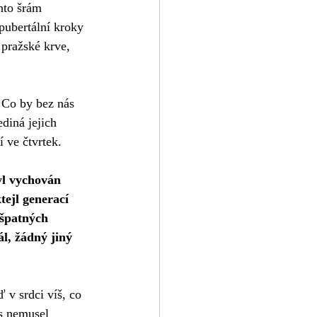
nto šrám 
pubertální kroky 
pražské krve, 
 Co by bez nás 
diná jejich 
í ve čtvrtek.
yl vychován 
tejl generací 
 špatných 
l, žádný jiný 
 v srdci víš, co 
es nemusel 