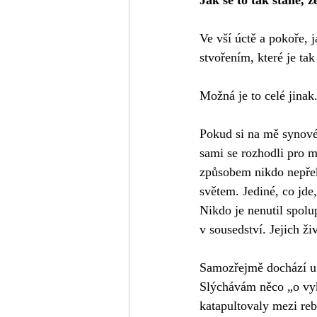
Jak se to tak stane, 
Ve vší úctě a pokoře, 
stvořením, které je ta
Možná je to celé jinak
Pokud si na mě synové
sami se rozhodli pro 
způsobem nikdo nepřek
světem. Jediné, co jde,
Nikdo je nenutil spolu
v sousedství. Jejich ž
Samozřejmě dochází u
Slýchávám něco „o vyk
katapultovaly mezi re