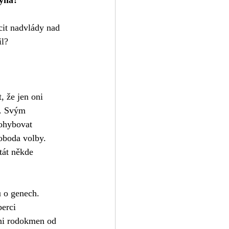
syna?
cit nadvlády nad 
il?
 že jen oni 
m. Svým 
ohybovat 
voboda volby. 
tát někde 
 o genech. 
erci 
Ani rodokmen od 