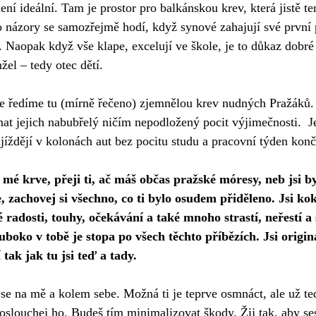
ní ideální. Tam je prostor pro balkánskou krev, která jistě te
 názory se samozřejmě hodí, když synové zahajují své první 
Naopak když vše klape, excelují ve škole, je to důkaz dobré 
el – tedy otec dětí.
že ředíme tu (mírně řečeno) zjemnělou krev nudných Pražáků.
mat jejich nabubřelý ničím nepodložený pocit výjimečnosti.  Je
edjíždějí v kolonách aut bez pocitu studu a pracovní týden konč
mé krve, přeji ti, ač máš občas pražské móresy, neb jsi b
, zachovej si všechno, co ti bylo osudem přiděleno. Jsi kok
é radosti, touhy, očekávání a také mnoho strastí, neřestí a
boko v tobě je stopa po všech těchto příbězích. Jsi originá
tak jak tu jsi teď a tady.
 se na mě a kolem sebe. Možná ti je teprve osmnáct, ale už teď
Poslouchej ho. Budeš tím minimalizovat škody. Žij tak, aby s