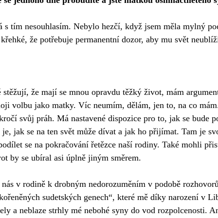
že se jednoho dne probudíte a jste matkou osmnáctiletého 
já s tím nesouhlasím. Nebylo hezčí, když jsem měla mylný po
k křehké, že potřebuje permanentní dozor, aby mu svět neublíž
.
 stěžují, že mají se mnou opravdu těžký život, mám argument,
moji volbu jako matky. Víc neumím, dělám, jen to, na co má
ročí svůj práh. Má nastavené dispozice pro to, jak se bude p
 je, jak se na ten svět může dívat a jak ho přijímat. Tam je s
podílet se na pokračování řetězce naší rodiny. Také mohli přis
ivot by se ubíral asi úplně jiným směrem.
 nás v rodině k drobným nedorozuměním v podobě rozhovorů
ořeněných sudetských genech“, které mě díky narození v Lib
bely a neblaze strhly mé nebohé syny do vod rozpolcenosti. 