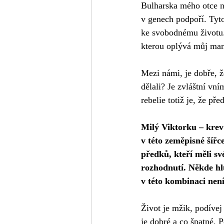
Bulharska mého otce ne
v genech podpoří. Tyto
ke svobodnému životu. 
kterou oplývá můj manž
Mezi námi, je dobře, 
dělali? Je zvláštní vní
rebelie totiž je, že př
Milý Viktorku – krev 
v této zeměpisné šířce
předků, kteří měli sv
rozhodnutí. Někde hlu
v této kombinaci není 
Život je mžik, podívej
je dobré a co špatné. 